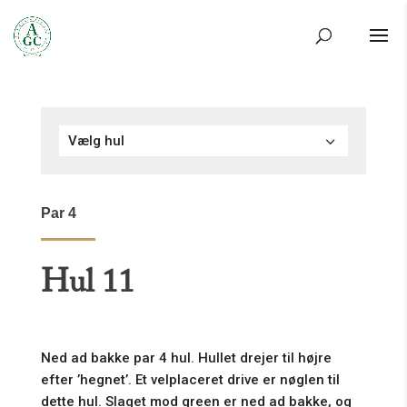
Vælg hul
Par 4
Hul 11
Ned ad bakke par 4 hul. Hullet drejer til højre
efter ’hegnet’. Et velplaceret drive er nøglen til
dette hul. Slaget mod green er ned ad bakke, og